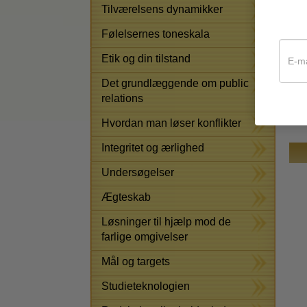
Tilværelsens dynamikker
Følelsernes toneskala
Etik og din tilstand
Det grundlæggende om public
relations
Hvordan man løser konflikter
Integritet og ærlighed
Undersøgelser
Ægteskab
Løsninger til hjælp mod de
farlige omgivelser
Mål og targets
Studieteknologien