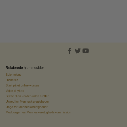
Relaterede hjemmesider
Scientology
Dianetics
Start på et online-kursus
Vejen til lykke
Støtte til en verden uden stoffer
United for Menneskerettigheder
Unge for Menneskerettigheder
Medborgernes Menneskerettighedskommission