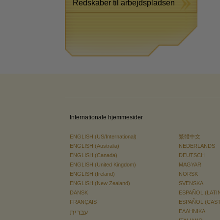
Redskaber til arbejdspladsen
Internationale hjemmesider
ENGLISH (US/International)
繁體中文
ENGLISH (Australia)
NEDERLANDS
ENGLISH (Canada)
DEUTSCH
ENGLISH (United Kingdom)
MAGYAR
ENGLISH (Ireland)
NORSK
ENGLISH (New Zealand)
SVENSKA
DANSK
ESPAÑOL (LATI
FRANÇAIS
ESPAÑOL (CAS
עברית
ΕΛΛΗΝΙΚA