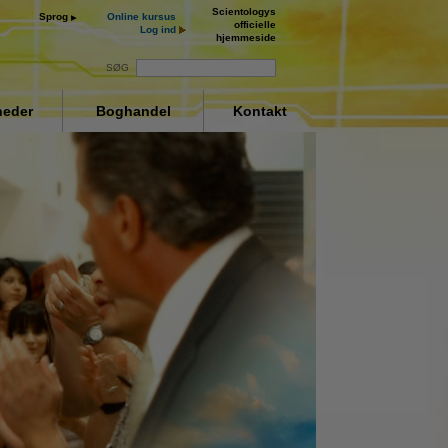
Scientologys
Sprog
Online kursus
officielle
Log ind
hjemmeside
SØG
eder
Boghandel
Kontakt
ay
deo