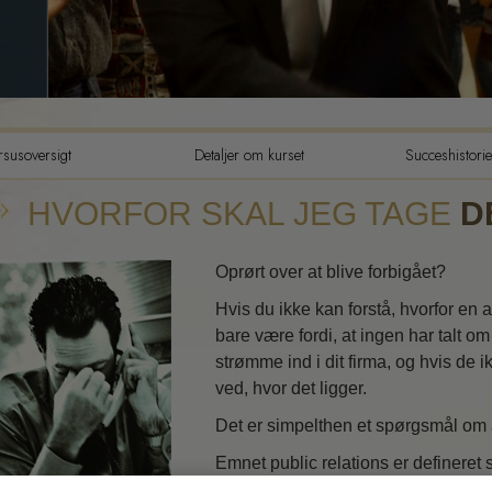
Tilværelsens dynamikker
Følelsernes toneskala
Etik og din tilstand
rsusoversigt
Detaljer om kurset
Succeshistorie
Det grundlæggende om publ
relations
HVORFOR SKAL JEG TAGE
D
Hvordan man løser konflikte
Integritet og ærlighed
Oprørt over at blive forbigået?
Undersøgelser
Hvis du ikke kan forstå, hvorfor en 
bare være fordi, at ingen har talt om
Ægteskab
strømme ind i dit firma, og hvis de i
ved, hvor det ligger.
Løsninger til hjælp mod de
farlige omgivelser
Det er simpelthen et spørgsmål om a
Mål og targets
Emnet public relations er defineret 
en teknologi til public relations, s