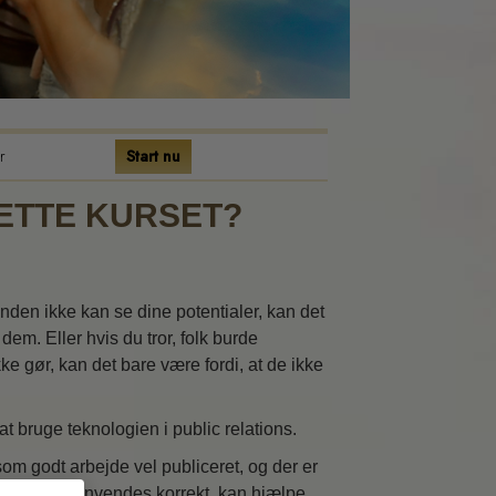
r
Start nu
ic
ETTE KURSET?
r
anden ikke kan se dine potentialer, kan det
 dem. Eller hvis du tror, folk burde
kke gør, kan det bare være fordi, at de ikke
t bruge teknologien i public relations.
som godt arbejde vel publiceret, og der er
om, når den anvendes korrekt, kan hjælpe