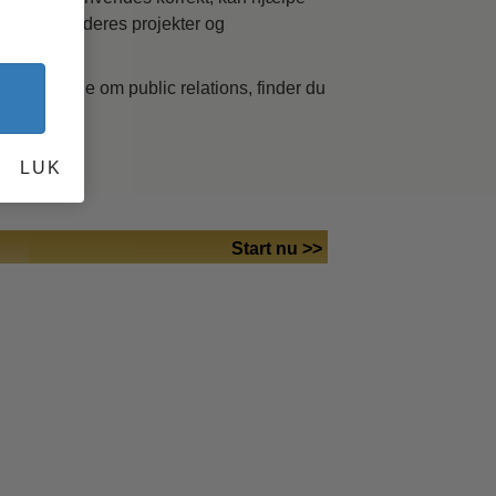
å støtte til deres projekter og
n
undlæggende om public relations, finder du
er dig til
LUK
Start nu >>