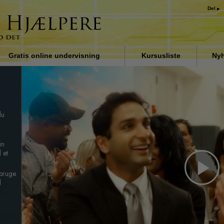
Del
Gratis online undervisning
Kursusliste
Nyh
Indledning
Løsningen på stoffer
du
Assister ved sygdomme og
skader
Organiseringens grundlag
in
 et
Årsagen til undertrykkelse
 bruge
Pl
Børn
l
Kommunikation
Vi
Forståelse