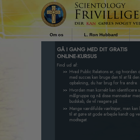
Om os
L. Ron Hubbard
Hvem er de Frivillige Hjælpere?
Religionens indflydelse i
GÅ I GANG MED DIT GRATIS
samfundet af L. Ron Hubbard
ONLINE-KURSUS
Hvorfor hjælper vi?
Find ud af:
Hvad Public Relations er, og hvordan 
med succes kan bruge den til at få den
opbakning, du har brug for fra andre.
Hvordan man korrekt kan identificere s
målgruppe og nå disse mennesker med
budskab, de vil reagere på.
Mange værdifulde værktøjer, man kan
til at gøre sit gode arbejde kendt og ve
modtaget.