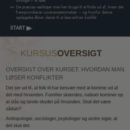
umulige – at løse.
De præcise værktøjer man kan bruge til at finde ud af, hvem der
fremprovokerer uoverensstemmelser – og hvorfor denne
opdagelse åbner døren til at løse enhver konflikt.
START
KURSUS
OVERSIGT
OVERSIGT OVER KURSET: HVORDAN MAN
LØSER KONFLIKTER
Det ser ud til, at folk tit har besvær med at komme ud af
det med hinanden. Familier skændes, naboer kommer op
at slås og lande skyder på hinanden. Skal det være
sådan?
Antropologer, sociologer, psykologer og andre siger, at
det skal det.