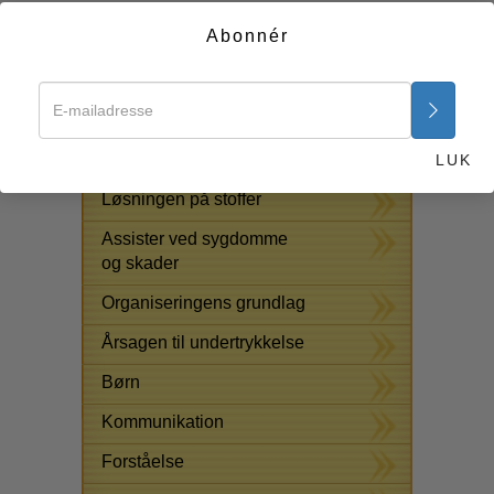
harmoni mellem mennesker kan blive mere end bare en
Abonnér
drøm. Udbredt anvendelse af denne lov vil gøre dette til
en realitet.
Start nu >>
GRATIS ONLINE KURSER
LUK
Løsningen på stoffer
Assister ved sygdomme
og skader
Organiseringens grundlag
Årsagen til undertrykkelse
Børn
Kommunikation
Forståelse