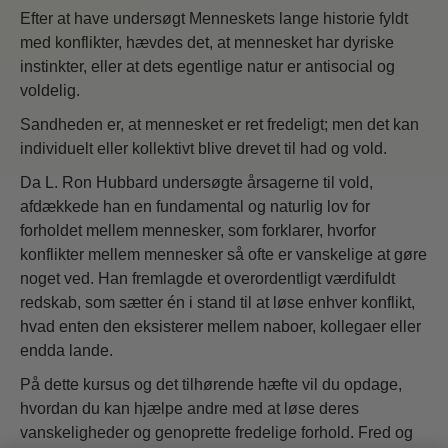
Efter at have undersøgt Menneskets lange historie fyldt
med konflikter, hævdes det, at mennesket har dyriske
instinkter, eller at dets egentlige natur er antisocial og
voldelig.
Sandheden er, at mennesket er ret fredeligt; men det kan
individuelt eller kollektivt blive drevet til had og vold.
Da L. Ron Hubbard undersøgte årsagerne til vold,
afdækkede han en fundamental og naturlig lov for
forholdet mellem mennesker, som forklarer, hvorfor
konflikter mellem mennesker så ofte er vanskelige at gøre
noget ved. Han fremlagde et overordentligt værdifuldt
redskab, som sætter én i stand til at løse enhver konflikt,
hvad enten den eksisterer mellem naboer, kollegaer eller
endda lande.
På dette kursus og det tilhørende hæfte vil du opdage,
hvordan du kan hjælpe andre med at løse deres
vanskeligheder og genoprette fredelige forhold. Fred og