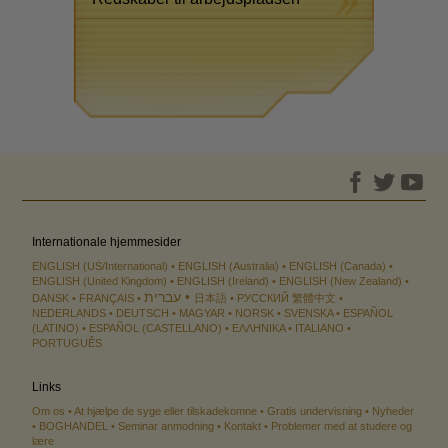
Internationale hjemmesider
ENGLISH (US/International)
ENGLISH (Australia)
ENGLISH (Canada)
ENGLISH (United Kingdom)
ENGLISH (Ireland)
ENGLISH (New Zealand)
עברית
DANSK
FRANÇAIS
日本語
РУССКИЙ
繁體中文
NEDERLANDS
DEUTSCH
MAGYAR
NORSK
SVENSKA
ESPAÑOL
(LATINO)
ESPAÑOL (CASTELLANO)
ΕΛΛΗΝΙΚA
ITALIANO
PORTUGUÊS
Links
Om os
At hjælpe de syge eller tilskadekomne
Gratis undervisning
Nyheder
BOGHANDEL
Seminar anmodning
Kontakt
Problemer med at studere og
lære