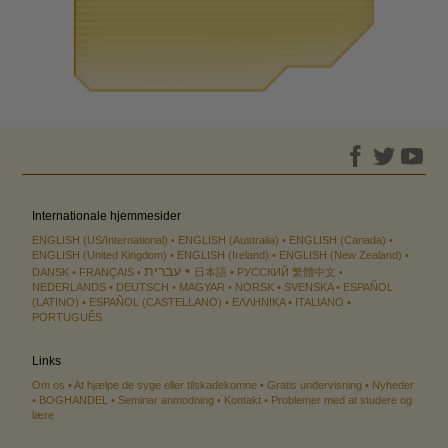
Internationale hjemmesider
ENGLISH (US/International)
ENGLISH (Australia)
ENGLISH (Canada)
ENGLISH (United Kingdom)
ENGLISH (Ireland)
ENGLISH (New Zealand)
עברית
DANSK
FRANÇAIS
日本語
РУССКИЙ
繁體中文
NEDERLANDS
DEUTSCH
MAGYAR
NORSK
SVENSKA
ESPAÑOL
(LATINO)
ESPAÑOL (CASTELLANO)
ΕΛΛΗΝΙΚA
ITALIANO
PORTUGUÊS
Links
Om os
At hjælpe de syge eller tilskadekomne
Gratis undervisning
Nyheder
BOGHANDEL
Seminar anmodning
Kontakt
Problemer med at studere og
lære