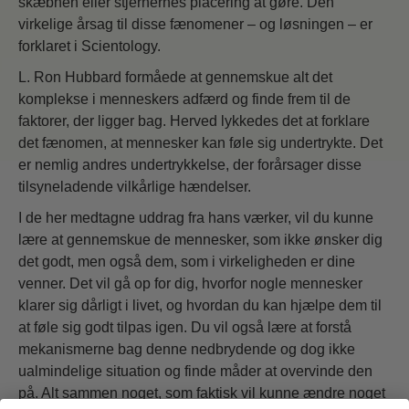
skæbnen eller stjernernes placering at gøre. Den
virkelige årsag til disse fænomener – og løsningen – er
forklaret i Scientology.
L. Ron Hubbard formåede at gennemskue alt det
komplekse i menneskers adfærd og finde frem til de
faktorer, der ligger bag. Herved lykkedes det at forklare
det fænomen, at mennesker kan føle sig undertrykte. Det
er nemlig andres undertrykkelse, der forårsager disse
tilsyneladende vilkårlige hændelser.
I de her medtagne uddrag fra hans værker, vil du kunne
lære at gennemskue de mennesker, som ikke ønsker dig
det godt, men også dem, som i virkeligheden er dine
venner. Det vil gå op for dig, hvorfor nogle mennesker
klarer sig dårligt i livet, og hvordan du kan hjælpe dem til
at føle sig godt tilpas igen. Du vil også lære at forstå
mekanismerne bag denne nedbrydende og dog ikke
ualmindelige situation og finde måder at overvinde den
på. Alt sammen noget, som faktisk vil kunne ændre noget