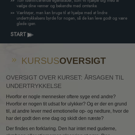
Tolv identificerende egenskaber, som vil hjælpe dig med at
vælge dine venner og bekendte med omtanke.
Værktøjer, man kan bruge til at hjælpe med at lindre
undertrykkelsens byrde for nogen, så de kan leve godt og være
glade igen.
START
KURSUS
OVERSIGT
OVERSIGT OVER KURSET: ÅRSAGEN TIL
UNDERTRYKKELSE
Hvorfor er nogle mennesker oftere syge end andre?
Hvorfor er nogen tit udsat for ulykker? Og er der en grund
til, at andre lever med emotionelle op- og nedture, hvor de
har det godt den ene dag og skidt den næste?
Der findes en forklaring. Den har intet med guderne,