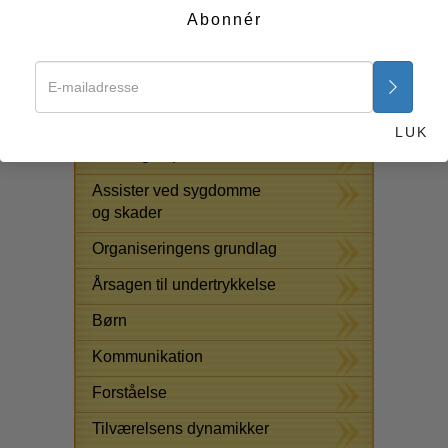
i din tilværelse – mærkbart og øjeblikkeligt – på samme
Abonnér
måde som det har ændret andres tilværelse.
Start nu >>
GRATIS ONLINE KURSER
LUK
Løsningen på stoffer
Assister ved sygdomme
og skader
Organiseringens grundlag
Årsagen til undertrykkelse
Børn
Kommunikation
Forståelse
Tilværelsens dynamikker