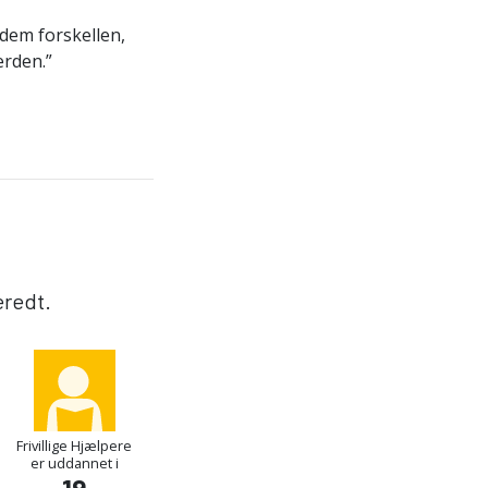
 dem forskellen,
erden.”
eredt.
Frivillige Hjælpere
er uddannet i
19