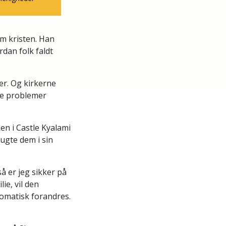
m kristen. Han
rdan folk faldt
fer. Og kirkerne
de problemer
en i Castle Kyalami
rugte dem i sin
å er jeg sikker på
ie, vil den
omatisk forandres.