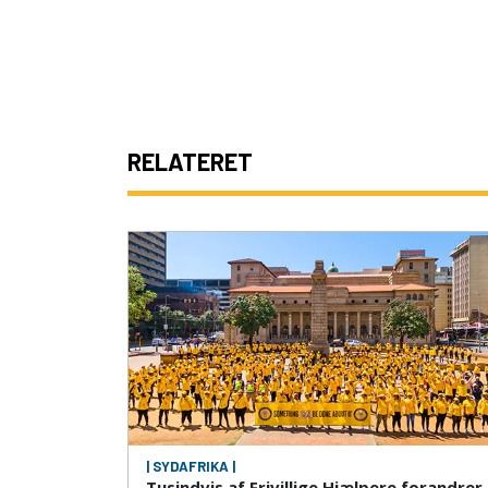
RELATERET
| SYDAFRIKA |
Tusindvis af Frivillige Hjælpere forandrer