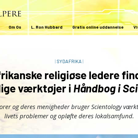
Om Os
L. Ron Hubbard
Gratis online uddannelse
V
|
SYDAFRIKA
|
rikanske religiøse ledere fin
ige værktøjer i
Håndbog i Sc
orer og deres menigheder bruger Scientology værktøj
livets problemer og opløfte deres lokalsamfund.