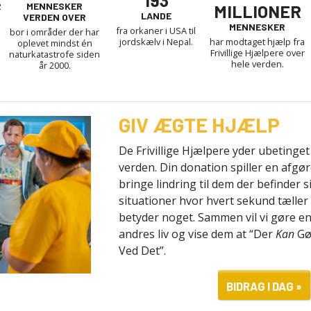
R
MENNESKER
MILLIONER
LANDE
VERDEN OVER
MENNESKER
fra orkaner i USA til
bor i områder der har
jordskælv i Nepal.
har modtaget hjælp fra
oplevet mindst én
Frivillige Hjælpere over
naturkatastrofe siden
hele verden.
år 2000.
GIV ÆGTE HJÆLP
De Frivillige Hjælpere yder ubetinget 
verden. Din donation spiller en afgøre
bringe lindring til dem der befinder s
situationer hvor hvert sekund tæller
betyder noget. Sammen vil vi gøre en 
andres liv og vise dem at “Der
Kan
Gø
Ved Det”.
BIDRAG I DAG »