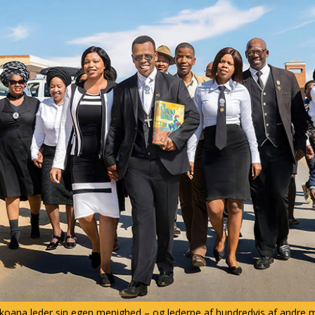
koana leder sin egen menighed – og lederne af hundredvis af andre 