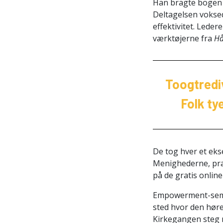
Han bragte bogen t
Deltagelsen voksed
effektivitet. Lede
værktøjerne fra
Hå
Toogtrediv
Folk ty
De tog hver et ek
Menighederne, præ
på de gratis onlin
Empowerment-semina
sted hvor den høre
Kirkegangen steg 