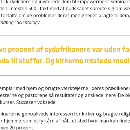
il kirkeledere og inviterede dem til Empowerment-seminarer
e til næsten 500 i takt med at budskabet spredte sig om v
re fortalte om de problemer deres menigheder bragte til dem
ndbog i Scientology
.
e procent af sydafrikanere var uden fa
ede til stoffer. Og kirkerne mistede me
semplar med hjem og brugte værktøjerne i deres prædikener
sterne og pastorene så resultater og ønskede mere. De ble
ekurser. Succesen voksede.
rerne genoplivede interessen for kirker og bragte religio
r hjemme: som et fyrtårn af håb, et sted hvor man kan finde
med 20 procent.