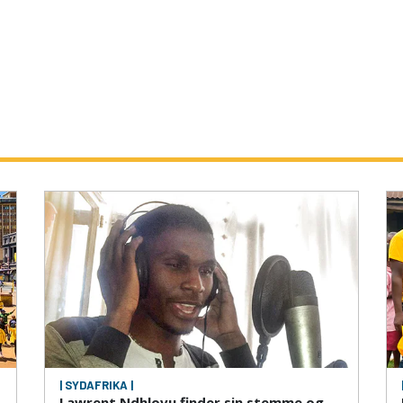
| SYDAFRIKA |
Lawrent Ndhlovu finder sin stemme og