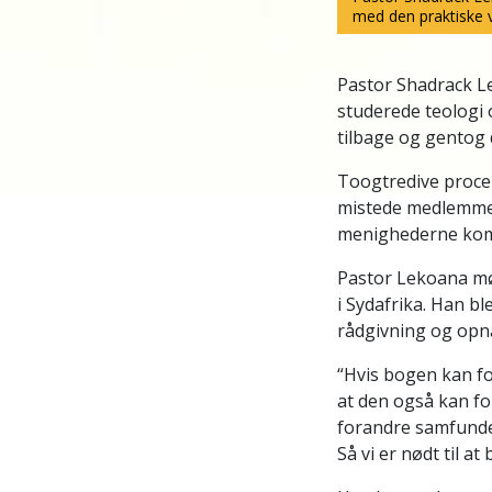
med den praktiske v
Pastor Shadrack Le
studerede teologi o
tilbage og gentog d
Toogtredive procent
mistede medlemmer.
menighederne kom 
Pastor Lekoana mød
i Sydafrika. Han bl
rådgivning og opn
“Hvis bogen kan fo
at den også kan for
forandre samfunde
Så vi er nødt til a