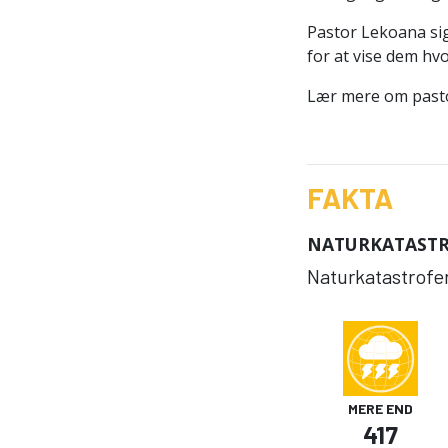
Pastor Lekoana sige
for at vise dem hvo
Lær mere om past
FAKTA
NATURKATAST
Naturkatastrofer 
MERE END
417