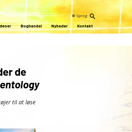
Sprog
ideoer
Boghandel
Nyheder
Kontakt
der de
ientology
er til at løse