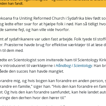
iden han fandt.
koana fra Uniting Reformed Church i Sydafrika blev født so
g ledte efter svar for at hjælpe folk i nød. Han så tidligt hvo
e samme fejl, og han ville vide hvorfor.
 af sydafrikanere var uden fast arbejde. Folk tyede til stof
 Præsterne havde brug for effektive værktøjer til at løse 
til dem med.
te en Scientologist som inviterede ham til Scientology Kirk
ev introduceret til værktøjerne i
Håndbog i Scientology
. Han b
åede den succes han havde manglet.
randre mig, og hvis bogen kan forandre en anden person, s
andre en familie,” siger han. “Hvis den kan forandre en famil
t. Og hvis den kan forandre samfundet, kan hele landet aut
t bringe den derhen hvor den hører til.”