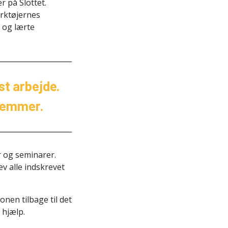
 på Slottet.
ærktøjernes
, og lærte
st arbejde.
dlemmer.
 og seminarer.
v alle indskrevet
nen tilbage til det
 hjælp.