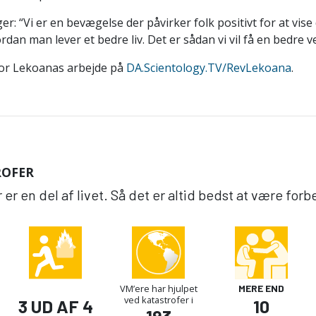
r: “Vi er en bevægelse der påvirker folk positivt for at vise
rdan man lever et bedre liv. Det er sådan vi vil få en bedre v
or Lekoanas arbejde på
DA.Scientology.TV/RevLekoana
.
ROFER
er en del af livet. Så det er altid bedst at være forb
VM’ere har hjulpet
MERE END
ved katastrofer i
3 UD AF 4
10
193