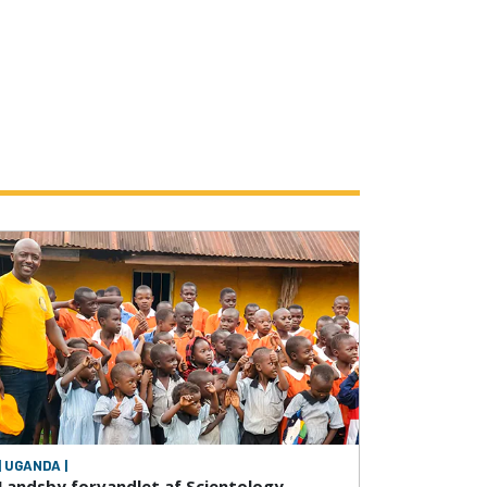
| UGANDA |
Landsby forvandlet af Scientology