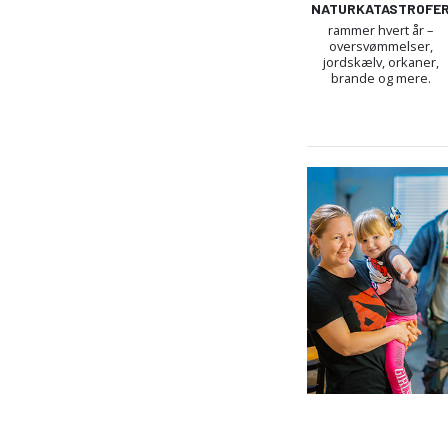
NATURKATASTROFE
rammer hvert år –
oversvømmelser,
jordskælv, orkaner,
brande og mere.