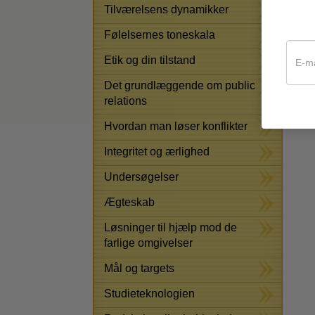
Tilværelsens dynamikker
Det
Følelsernes toneskala
udv
men
Etik og din tilstand
opn
Det grundlæggende om public
relations
Hvordan man løser konflikter
Integritet og ærlighed
Undersøgelser
Ægteskab
Løsninger til hjælp mod de
farlige omgivelser
Mål og targets
Studieteknologien