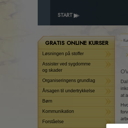
START
Ku
GRATIS ONLINE KURSER
Løsningen på stoffer
Assister ved sygdomme
og skader
OV
Organiseringens grundlag
Dal
ink
Årsagen til undertrykkelse
at 
Børn
Hvo
Kommunikation
for
arb
Forståelse
tilf