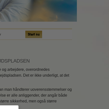
r
Start nu
ic
r
EJDSPLADSEN
se og arbejdere, overordnedes
jdspladsen. Det er ikke underligt, at det
ordan man håndterer uoverensstemmelser og
lse er alle anliggender, der angår både
større sikkerhed, men også større