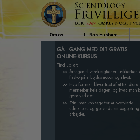
Om os
L. Ron Hubbard
Hvem er de Frivillige Hjælpere?
Religionens indflydelse i
GÅ I GANG MED DIT GRATIS
samfundet af L. Ron Hubbard
ONLINE-KURSUS
Hvorfor hjælper vi?
Find ud af:
Årsagen til vanskeligheder, usikkerhed
fiasko på arbejdspladsen og i livet.
Hvorfor man bliver træt af at håndtere
mennesker hele dagen, og hvad man 
gøre ved det.
Trin, man kan tage for at overvinde
udmattelse og genvinde sin begejstring
arbejdet.