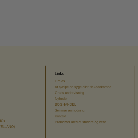
Links
Om os
At hjælpe de syge eller tilskadekomne
Gratis undervisning
Nyheder
BOGHANDEL
Seminar anmodning
Kontakt
NO)
Problemer med at studere og lære
TELLANO)