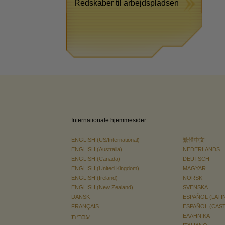
Redskaber til arbejdspladsen
Internationale hjemmesider
ENGLISH (US/International)
繁體中文
ENGLISH (Australia)
NEDERLANDS
ENGLISH (Canada)
DEUTSCH
ENGLISH (United Kingdom)
MAGYAR
ENGLISH (Ireland)
NORSK
ENGLISH (New Zealand)
SVENSKA
DANSK
ESPAÑOL (LATI
FRANÇAIS
ESPAÑOL (CAS
עברית
ΕΛΛΗΝΙΚA