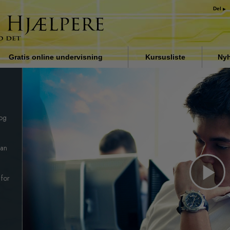
Del
Gratis online undervisning
Kursusliste
Nyh
Indledning
Løsningen på stoffer
 og
Assister ved sygdomme og
skader
Organiseringens grundlag
kan
Årsagen til undertrykkelse
 for
Pl
Børn
Kommunikation
Vi
Forståelse