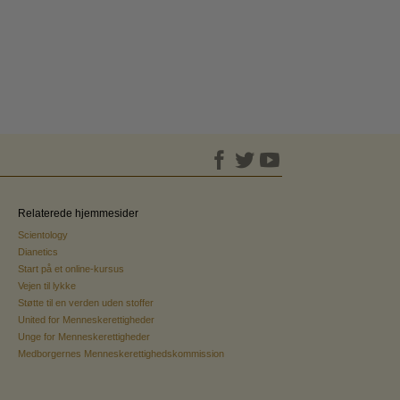
Relaterede hjemmesider
Scientology
Dianetics
Start på et online-kursus
Vejen til lykke
Støtte til en verden uden stoffer
United for Menneskerettigheder
Unge for Menneskerettigheder
Medborgernes Menneskerettighedskommission