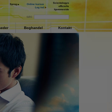
Scientologys
Sprog
Online kursus
officielle
Log ind
hjemmeside
SØG
eder
Boghandel
Kontakt
ay
deo