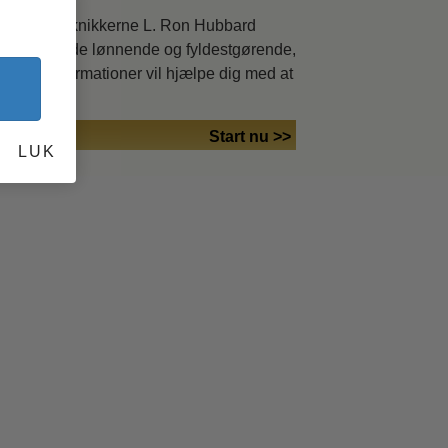
glerne og teknikkerne L. Ron Hubbard
n
kan være både lønnende og fyldestgørende,
f disse informationer vil hjælpe dig med at
Start nu >>
LUK