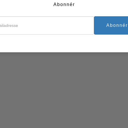
Studieteknologien
Abonnér
te kursus og det tilhørende hæfte indeholder nogle af hovedre
Redskaber til arbejdspladse
iklede til anvendelse på arbejdspladsen. Arbejde, ikke alene 
 som hovedaktiviteten i vores liv, så bør det være det. Brugen a
Abonnér
å netop dette.