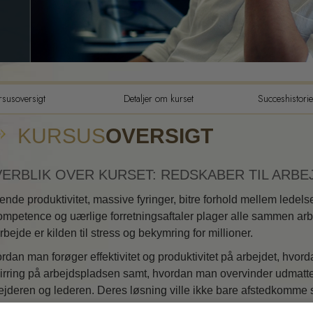
Tilværelsens dynamikker
Følelsernes toneskala
Etik og din tilstand
rsusoversigt
Detaljer om kurset
Succeshistorie
Det grundlæggende om publ
relations
KURSUS
OVERSIGT
Hvordan man løser konflikte
Integritet og ærlighed
ERBLIK OVER KURSET: REDSKABER TIL ARB
Undersøgelser
ende produktivitet, massive fyringer, bitre forhold mellem ledel
ompetence og uærlige forretningsaftaler plager alle sammen arbe
Ægteskab
arbejde er kilden til stress og bekymring for millioner.
Løsninger til hjælp mod de
rdan man forøger effektivitet og produktivitet på arbejdet, hv
farlige omgivelser
virring på arbejdspladsen samt, hvordan man overvinder udmatte
Mål og targets
ejderen og lederen. Deres løsning ville ikke bare afstedkomme 
redshed.