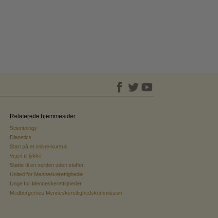
Relaterede hjemmesider
Scientology
Dianetics
Start på et online-kursus
Vejen til lykke
Støtte til en verden uden stoffer
United for Menneskerettigheder
Unge for Menneskerettigheder
Medborgernes Menneskerettighedskommission