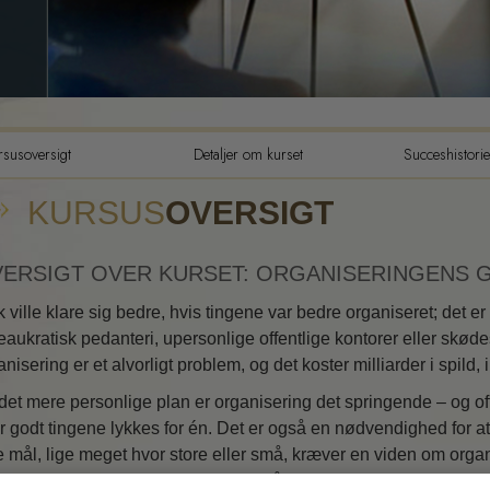
Tilværelsens dynamikker
Følelsernes toneskala
Etik og din tilstand
rsusoversigt
Detaljer om kurset
Succeshistorie
Det grundlæggende om publ
relations
KURSUS
OVERSIGT
Hvordan man løser konflikte
Integritet og ærlighed
ERSIGT OVER KURSET: ORGANISERINGENS 
Undersøgelser
k ville klare sig bedre, hvis tingene var bedre organiseret; det er
eaukratisk pedanteri, upersonlige offentlige kontorer eller skøde
Ægteskab
nisering er et alvorligt problem, og det koster milliarder i spild, 
Løsninger til hjælp mod de
det mere personlige plan er organisering det springende – og of
farlige omgivelser
r godt tingene lykkes for én. Det er også en nødvendighed for a
Mål og targets
e mål, lige meget hvor store eller små, kræver en viden om org
, sine aktiviteter og sine ressourcer på den mest effektive og 