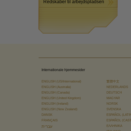
Redskaber til arbejdspladsen
Internationale hjemmesider
ENGLISH (US/International)
繁體中文
ENGLISH (Australia)
NEDERLANDS
ENGLISH (Canada)
DEUTSCH
ENGLISH (United Kingdom)
MAGYAR
ENGLISH (Ireland)
NORSK
ENGLISH (New Zealand)
SVENSKA
DANSK
ESPAÑOL (LATI
FRANÇAIS
ESPAÑOL (CAS
עברית
ΕΛΛΗΝΙΚA