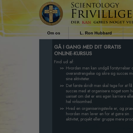
Om os
L. Ron Hubbard
Hvem er de Frivillige Hjælpere?
Religionens indflydelse i
GÅ I GANG MED DIT GRATIS
samfundet af L. Ron Hubbard
ONLINE-KURSUS
Hvorfor hjælper vi?
Find ud af:
Hvordan man kan undgå forstyrrelser 
overanstrengelse og sikre sig succes 
sine aktiviteter.
Det første skridt man skal tage for at få
succes med at organisere noget som he
uanset om det er ens egen karriere elle
hel virksomhed.
Hvad en organiseringstavle er, og præ
hvordan man laver en for at gøre sin
aktivitet, projekt eller gruppe mere prod