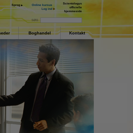
Scientologys
Sprog
Online kursus
officielle
Log ind
hjemmeside
SØG
eder
Boghandel
Kontakt
ay
deo