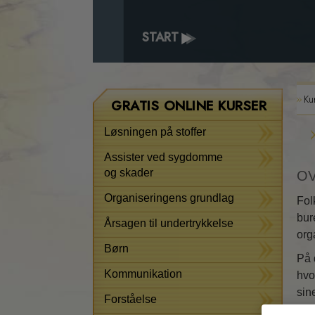
START
Ku
GRATIS ONLINE KURSER
Løsningen på stoffer
Assister ved sygdomme
og skader
OV
Organiseringens grundlag
Fol
bur
Årsagen til undertrykkelse
orga
Børn
På 
Kommunikation
hvo
sin
Forståelse
tid