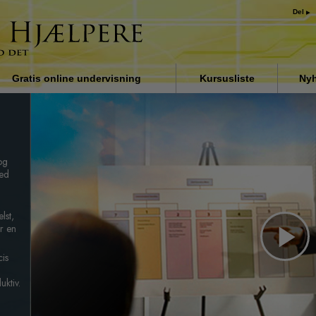
Del
Gratis online undervisning
Kursusliste
Nyh
Indledning
Løsningen på stoffer
og
Assister ved sygdomme og
skader
med
Organiseringens grundlag
lst,
r en
Årsagen til undertrykkelse
Pl
Børn
cis
uktiv.
Kommunikation
Vi
Forståelse