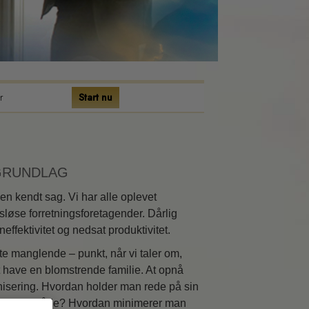
r
Start nu
ic
r
GRUNDLAG
 en kendt sag. Vi har alle oplevet
sløse forretningsforetagender. Dårlig
ineffektivitet og nedsat produktivitet.
te manglende – punkt, når vi taler om,
t have en blomstrende familie. At opnå
anisering. Hvordan holder man rede på sin
produktive måde? Hvordan minimerer man