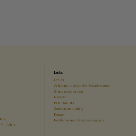
Links
Om os
At hjælpe de syge eller tilskadekomne
Gratis undervisning
Nyheder
BOGHANDEL
Seminar anmodning
Kontakt
NO)
Problemer med at studere og lære
TELLANO)