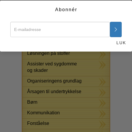
harmoni mellem mennesker kan blive mere end bare en
Abonnér
drøm. Udbredt anvendelse af denne lov vil gøre dette til
en realitet.
Start nu >>
GRATIS ONLINE KURSER
LUK
Løsningen på stoffer
Assister ved sygdomme
og skader
Organiseringens grundlag
Årsagen til undertrykkelse
Børn
Kommunikation
Forståelse