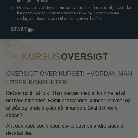
umulige – at løse.
De præcise værktøjer man kan bruge til at finde ud af, hvem der
fremprovokerer uoverensstemmelser – og hvorfor denne
opdagelse åbner døren til at løse enhver konflikt.
START
KURSUS
OVERSIGT
OVERSIGT OVER KURSET: HVORDAN MAN
LØSER KONFLIKTER
Det ser ud til, at folk tit har besvær med at komme ud af
det med hinanden. Familier skændes, naboer kommer op
at slås og lande skyder på hinanden. Skal det være
sådan?
Antropologer, sociologer, psykologer og andre siger, at
det skal det.