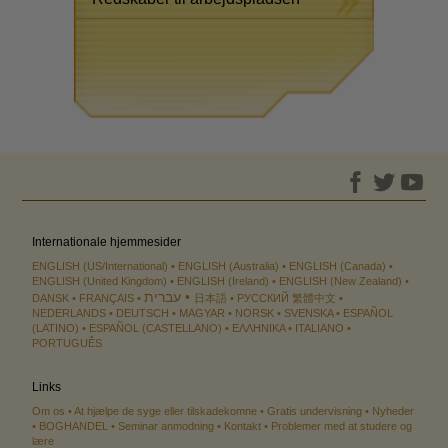
Internationale hjemmesider
ENGLISH (US/International)
ENGLISH (Australia)
ENGLISH (Canada)
ENGLISH (United Kingdom)
ENGLISH (Ireland)
ENGLISH (New Zealand)
עברית
DANSK
FRANÇAIS
日本語
РУССКИЙ
繁體中文
NEDERLANDS
DEUTSCH
MAGYAR
NORSK
SVENSKA
ESPAÑOL
(LATINO)
ESPAÑOL (CASTELLANO)
ΕΛΛΗΝΙΚA
ITALIANO
PORTUGUÊS
Links
Om os
At hjælpe de syge eller tilskadekomne
Gratis undervisning
Nyheder
BOGHANDEL
Seminar anmodning
Kontakt
Problemer med at studere og
lære