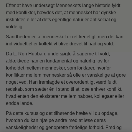
Efter at have undersøgt Menneskets lange historie fyldt
med konflikter, hævdes det, at mennesket har dyriske
instinkter, eller at dets egentlige natur er antisocial og
voldelig.
Sandheden er, at mennesket er ret fredeligt; men det kan
individuelt eller kollektivt blive drevet til had og vold.
Da L. Ron Hubbard undersøgte årsagerne til vold,
afdækkede han en fundamental og naturlig lov for
forholdet mellem mennesker, som forklarer, hvorfor
konflikter mellem mennesker så ofte er vanskelige at gøre
noget ved. Han fremlagde et overordentligt værdifuldt
redskab, som sætter én i stand til at løse enhver konflikt,
hvad enten den eksisterer mellem naboer, kollegaer eller
endda lande.
På dette kursus og det tilhørende hæfte vil du opdage,
hvordan du kan hjælpe andre med at løse deres
vanskeligheder og genoprette fredelige forhold. Fred og